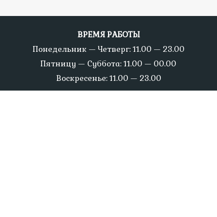
ВРЕМЯ РАБОТЫ
Понедельник — Четверг: 11.00 — 23.00
Пятницу — Суббота: 11.00 — 00.00
Воскресенье: 11.00 — 23.00
КОНТАКТ
Телефон: +372 6487 222
Мобильный телефон: +372 5660 5556
E-mail: mannikohviktln@gmail.com
ФИРМА
Название: ELRUS OÜ
Рег.номер: 14381922