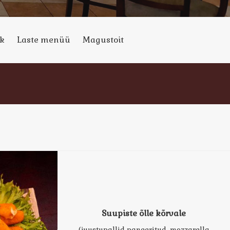
k
Laste menüü
Magustoit
Suupiste õlle kõrvale
(juustupallid paneeritud, mozzarella