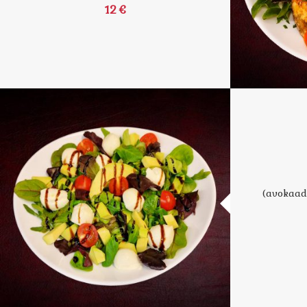
12 €
(avokaado