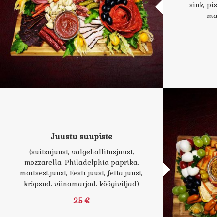
sink, pi
mar
Juustu suupiste
(suitsujuust, valgehallitusjuust,
mozzarella, Philadelphia paprika,
maitsest.juust, Eesti juust, fetta juust,
krõpsud, viinamarjad, köögiviljad)
25 €