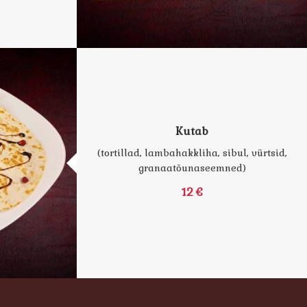
Kutab
(tortillad, lambahakkliha, sibul, vürtsid,
granaatõunaseemned)
12 €