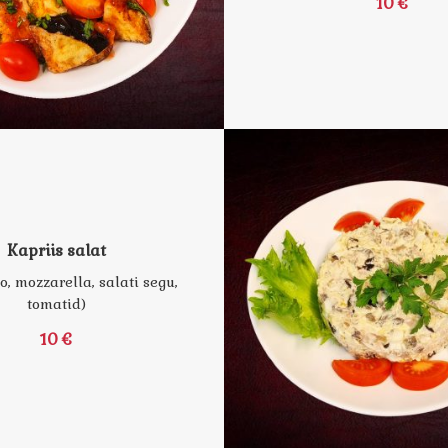
10 €
Kapriis salat
, mozzarella, salati segu,
tomatid)
10 €