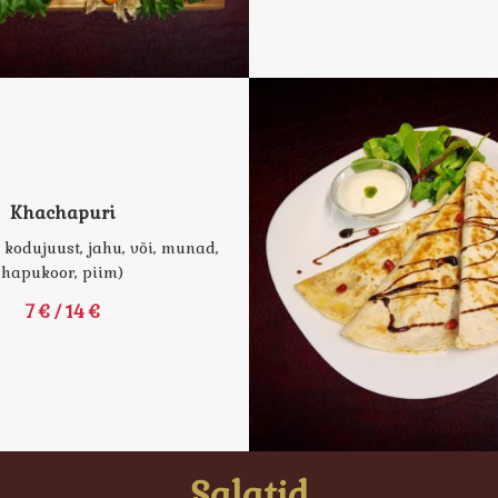
Khachapuri
 kodujuust, jahu, või, munad,
hapukoor, piim)
7 € / 14 €
Salatid