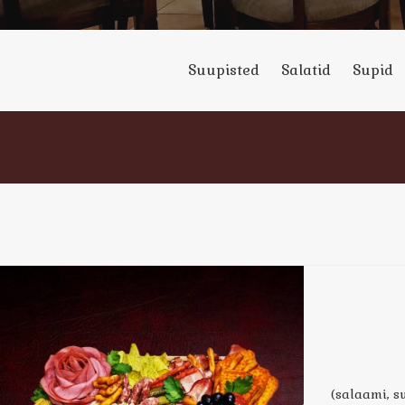
Suupisted
Salatid
Supid
(salaami, s