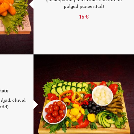
pulgad paneeritud)
15 €
iste
ljad, oliivid,
atid)