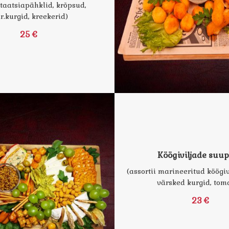
staatsiapähklid, krõpsud,
.kurgid, kreekerid)
25 €
Köögiviljade suup
(assortii marineeritud köögivi
värsked kurgid, tom
23 €