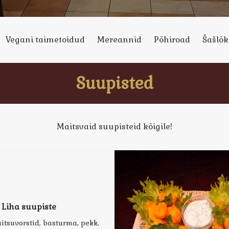
Vegani taimetoidud
Mereannid
Põhiroad
Šašlõk
Suupisted
Maitsvaid suupisteid kõigile!
Liha suupiste
uitsuvorstid, basturma, pekk,