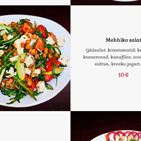
Mehhiko sala
(jääsalat, kirsstomatid, k
konservoad, kanafilee, avok
sidrun, kreeka jogurt,
10 €