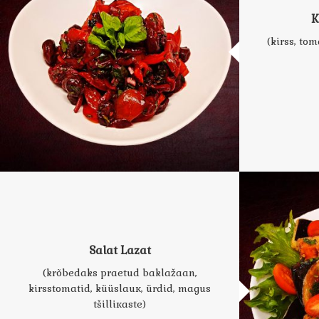
K
(kirss, tom
Salat Lazat
(krõbedaks praetud baklažaan,
kirsstomatid, küüslauк, ürdid, magus
tšilliкaste)