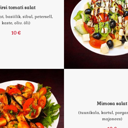
irsi tomati salat
at, basiilik, sibul, petersell,
kaste, oliv. õli)
10 €
Mimosa salat
(tuunikala, kartul, porga
majonees)