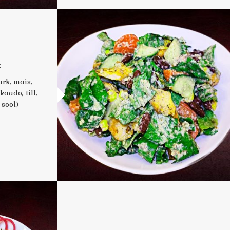
t
urk, mais,
aado, till,
 sool)