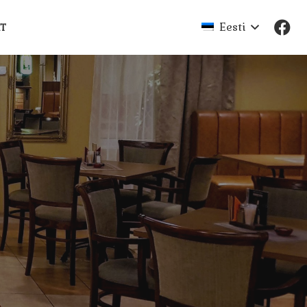
Eesti
T