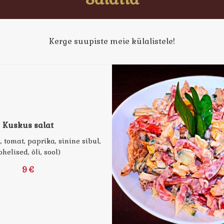
Kerge suupiste meie külalistele!
Kuskus salat
, tomat, paprika, sinine sibul,
ohelised, õli, sool)
9 €