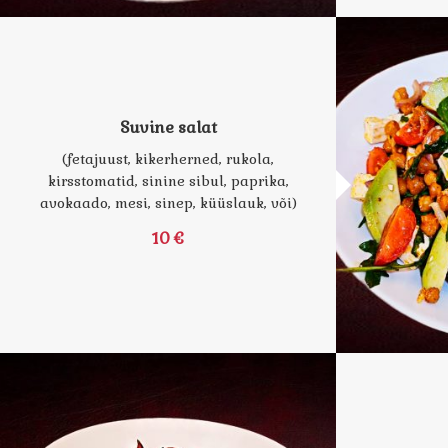
Suvine salat
(fetajuust, kikerherned, rukola,
kirsstomatid, sinine sibul, paprika,
avokaado, mesi, sinep, küüslauk, või)
10 €